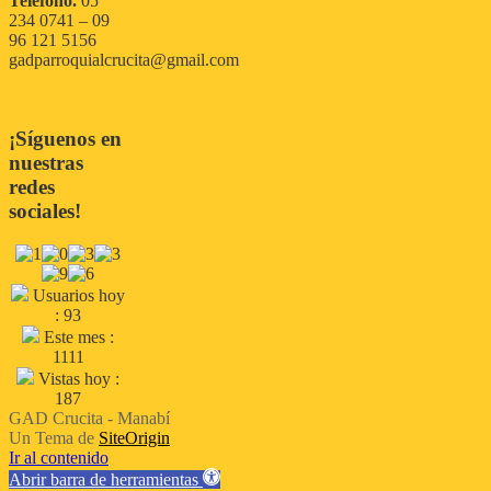
Teléfono.
05
234 0741 – 09
96 121 5156
gadparroquialcrucita@gmail.com
¡Síguenos en
nuestras
redes
sociales!
Usuarios hoy
: 93
Este mes :
1111
Vistas hoy :
187
GAD Crucita - Manabí
Un Tema de
SiteOrigin
Ir al contenido
Abrir barra de herramientas