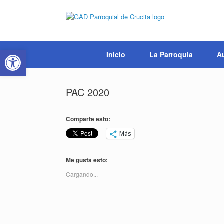
Saltar
al
contenido
Abrir barra de herramientas
Inicio
La Parroquia
A
PAC 2020
Comparte esto:
Más
Me gusta esto:
Cargando...