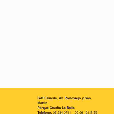
GAD Crucita, Av. Portoviejo y San
Martín
Parque Crucita La Bella
Teléfono.
05 234 0741 – 09 96 121 5156