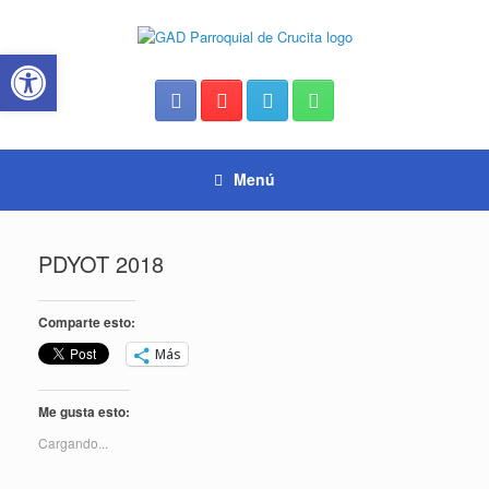
Saltar
al
Abrir barra de herramientas
contenido
Menú
PDYOT 2018
Comparte esto:
Más
Me gusta esto:
Cargando...