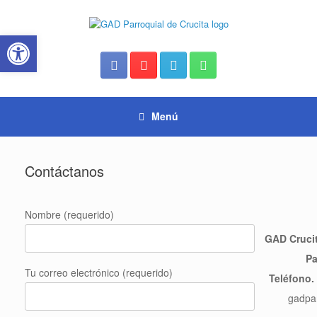
Saltar
al
Abrir barra de herramientas
contenido
Menú
Contáctanos
Nombre (requerido)
GAD Crucit
Pa
Tu correo electrónico (requerido)
Teléfono.
gadpa