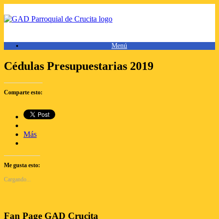
Saltar
al
contenido
Menú
Cédulas Presupuestarias 2019
Comparte esto:
Más
Me gusta esto:
Cargando...
Fan Page GAD Crucita