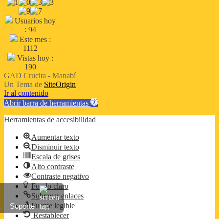
Usuarios hoy
: 94
Este mes :
1112
Vistas hoy :
190
GAD Crucita - Manabí
Un Tema de
SiteOrigin
Ir al contenido
Abrir barra de herramientas
Herramientas de accesibilidad
Aumentar texto
Disminuir texto
Escala de grises
Alto contraste
Contraste negativo
Fondo claro
Subrayar enlaces
Fuente legible
Soporte
Restablecer