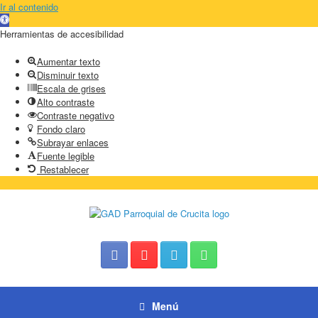
Ir al contenido
Abrir
barra
Herramientas de accesibilidad
de
herramientas
Aumentar texto
Disminuir texto
Escala de grises
Alto contraste
Contraste negativo
Fondo claro
Subrayar enlaces
Fuente legible
Restablecer
Saltar
al
contenido
Menú