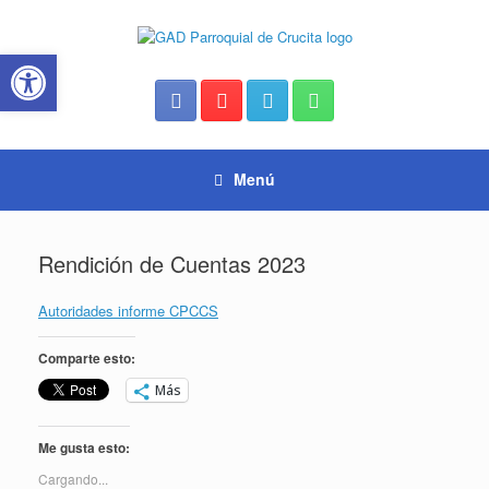
Saltar
al
Abrir barra de herramientas
contenido
Menú
Rendición de Cuentas 2023
Autoridades informe CPCCS
Comparte esto:
Más
Me gusta esto:
Cargando...