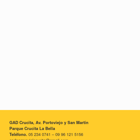
GAD Crucita, Av. Portoviejo y San Martín
Parque Crucita La Bella
Teléfono.
05 234 0741 – 09 96 121 5156