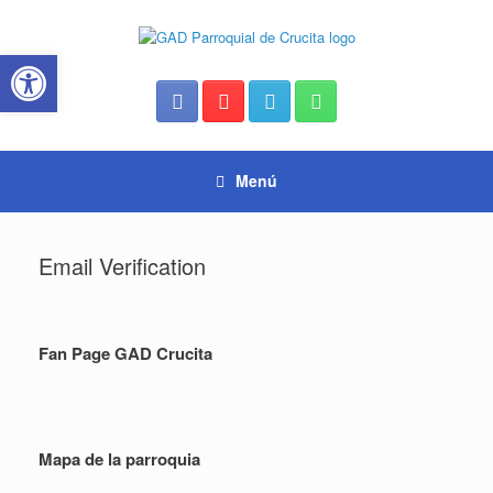
Saltar
al
Abrir barra de herramientas
contenido
Menú
Email Verification
Fan Page GAD Crucita
Mapa de la parroquia